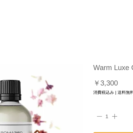
プ
香りのリスト
ディフューザーのリスト
導入事例など
Warm Luxe 
価
￥3,300
格
消費税込み
|
送料無
数量
*