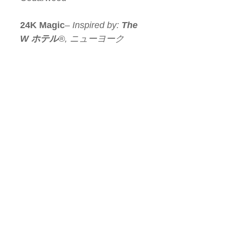
24K Magic
–
Inspired by:
The
W ホテル
®, ニューヨーク
Lemon | Bergamot |
Lemongrass
Escapade
–
Inspired by:
ザ
リッツカールトン
®
Marine | Bergamot | Jasmine
Chandelier
–
Inspired by:
バ
カラ
®
ルージュ 540
Bergamot | Sandalwood |
Oud
キャンドルサイズ :
３oz （９