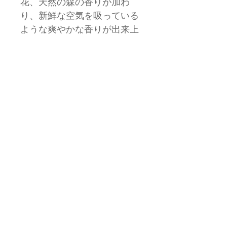
花、天然の森の香りが加わ
り、新鮮な空気を吸っている
ような爽やかな香りが出来上
がるでしょう。
Top Note: Watery Aloe,
Hillside Green Clover
Mid Note: Citrus, White
Flower
Base Note: Natural Woods
2024 All Rights Reserved by
AROMA360 JAPAN CO.LTD
特定商取引法に基づく表記
​プライバシーポリシー