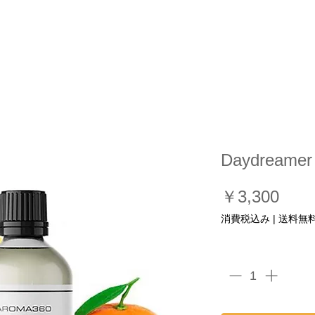
プ
香りのリスト
ディフューザーのリスト
導入事例など
Daydreamer
価
￥3,300
格
消費税込み
|
送料無
数量
*