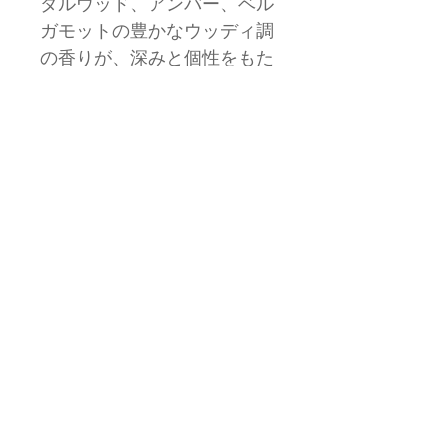
ダルウッド、アンバー、ベル
ガモットの豊かなウッディ調
の香りが、深みと個性をもた
らし、アンバームスクをベー
スにドライダウンします。
Top Note: Bergamot
Middle Note: Tea, White
flowers, Sandalwood
Base Note: Amber, Musk
2024 All Rights Reserved by
AROMA360 JAPAN CO.LTD
特定商取引法に基づく表記
​プライバシーポリシー