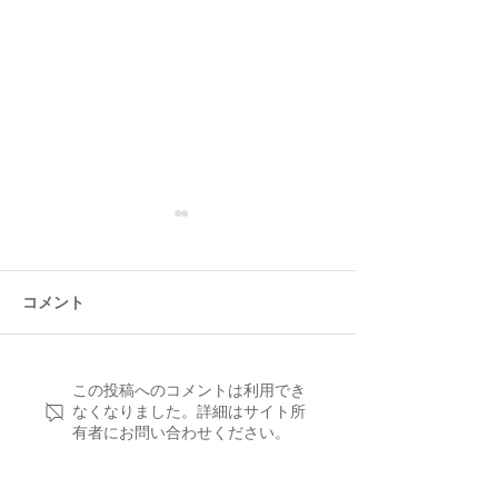
コメント
スペシャルオーダー・オ
魅 惑 の 新 作 S
この投稿へのコメントは利用でき
なくなりました。詳細はサイト所
CHRISTIAN
リジナルディフューザー
有者にお問い合わせください。