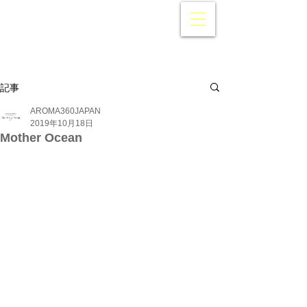
AROMA360
Japan
記事
AROMA360JAPAN
2019年10月18日
Mother Ocean