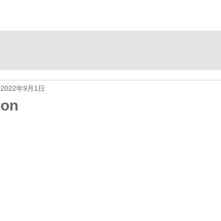
プ
香りのリスト
ディフューザーのリスト
導入事例など
2022年9月1日
ion